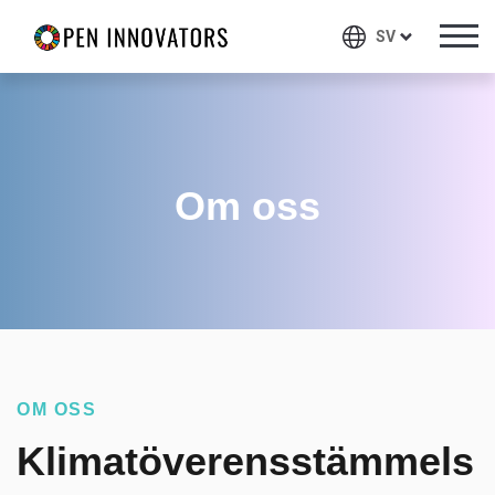
SV
Om oss
OM OSS
Klimatöverensstämmels